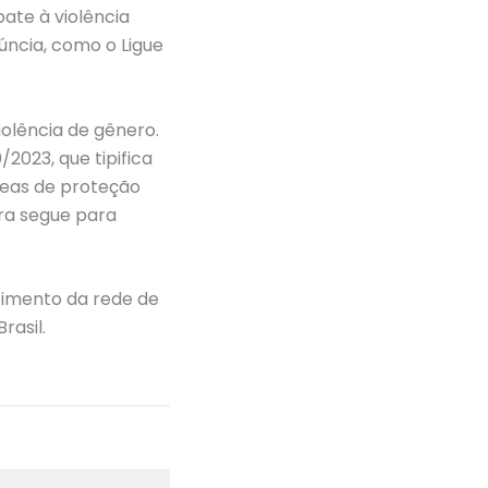
ate à violência
úncia, como o Ligue
olência de gênero.
2023, que tipifica
reas de proteção
ra segue para
cimento da rede de
rasil.
Post seguinte
→