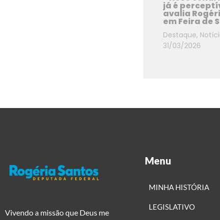
já é perceptív
avalia Rogér
em Feira de 
Destaque
,
Notíc
31/03/2026
Menu
MINHA HISTÓRIA
LEGISLATIVO
Vivendo a missão que Deus me