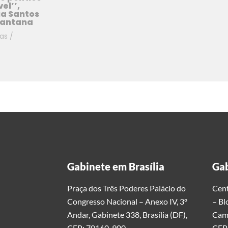
el’’,
ia Santos
Santana
ias
/
Gabinete em Brasília
Gab
Praça dos Três Poderes Palácio do
Cent
Congresso Nacional – Anexo IV, 3º
– Bl
Andar, Gabinete 338, Brasília (DF),
Cami
CEP: 70160-900.
CEP