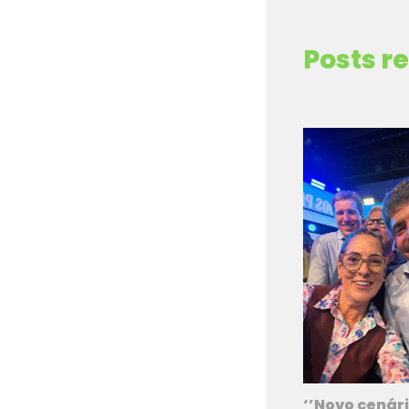
Posts r
‘’Novo cenári