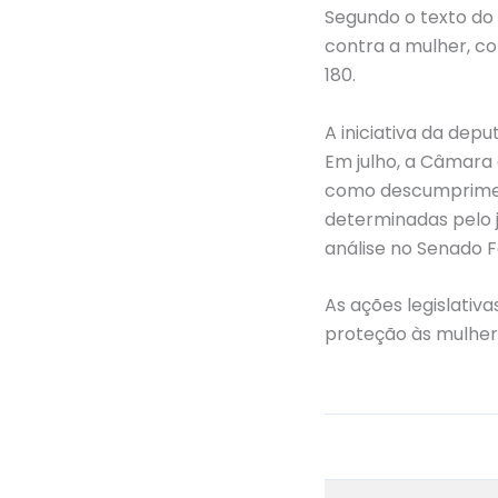
Segundo o texto do
contra a mulher, co
180.
A iniciativa da dep
Em julho, a Câmara 
como descumpriment
determinadas pelo 
análise no Senado F
As ações legislati
proteção às mulhere
←
Post anterior