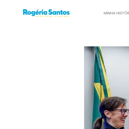
Ir
para
MINHA HISTÓR
o
conteúdo