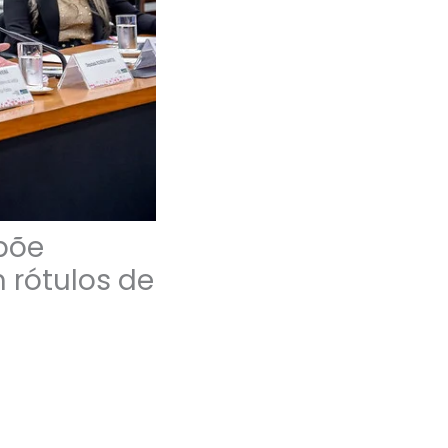
põe
 rótulos de