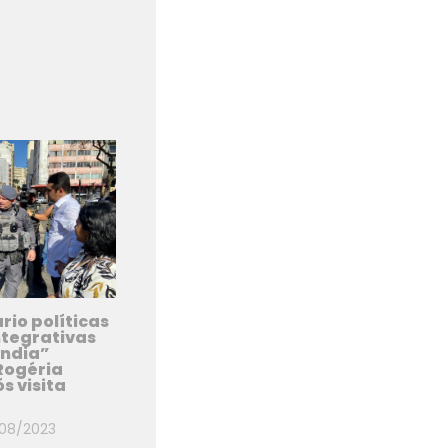
rio políticas
ntegrativas
ândia”
Rogéria
s visita
/08/2023