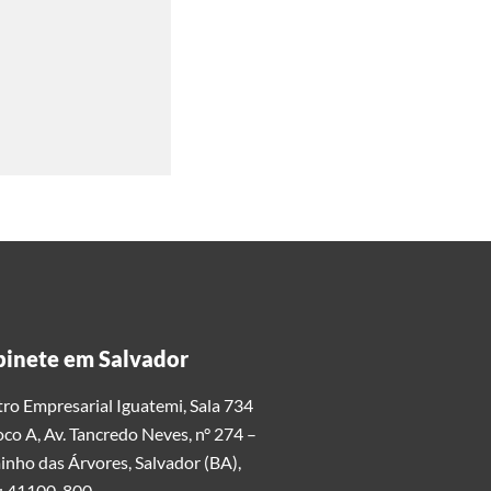
inete em Salvador
ro Empresarial Iguatemi, Sala 734
oco A, Av. Tancredo Neves, n° 274 –
nho das Árvores, Salvador (BA),
: 41100-800.