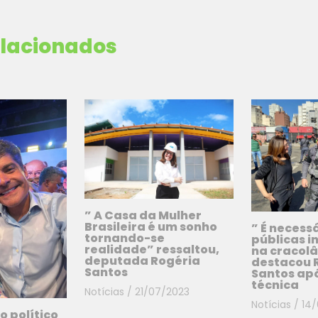
elacionados
” A Casa da Mulher
Brasileira é um sonho
” É necessá
tornando-se
públicas i
realidade” ressaltou,
na cracol
deputada Rogéria
destacou 
Santos
Santos apó
técnica
Notícias
/
21/07/2023
Notícias
/
14
o político