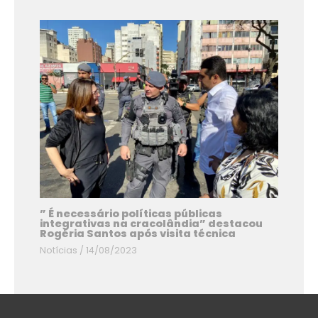
” É necessário políticas públicas
integrativas na cracolândia” destacou
Rogéria Santos após visita técnica
Notícias
/
14/08/2023