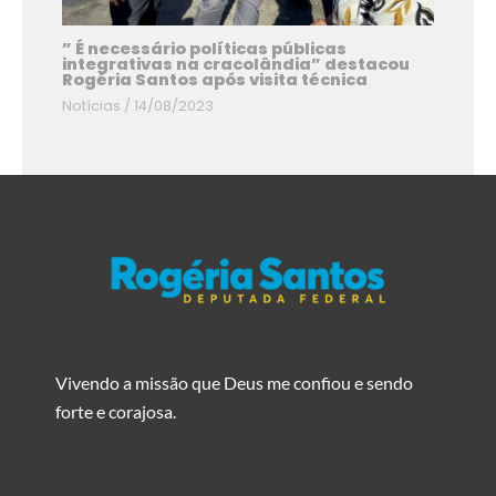
” É necessário políticas públicas
integrativas na cracolândia” destacou
Rogéria Santos após visita técnica
Notícias
/
14/08/2023
Vivendo a missão que Deus me confiou e sendo
forte e corajosa.