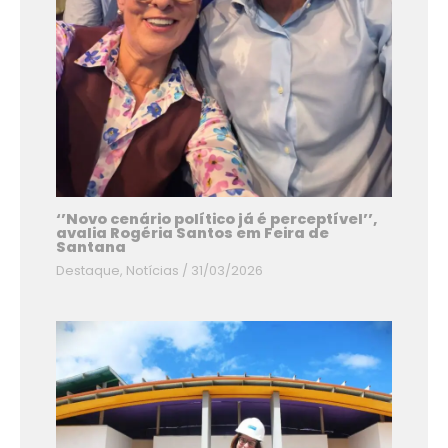
‘’Novo cenário político já é perceptível’’,
avalia Rogéria Santos em Feira de
Santana
Destaque
,
Notícias
/
31/03/2026