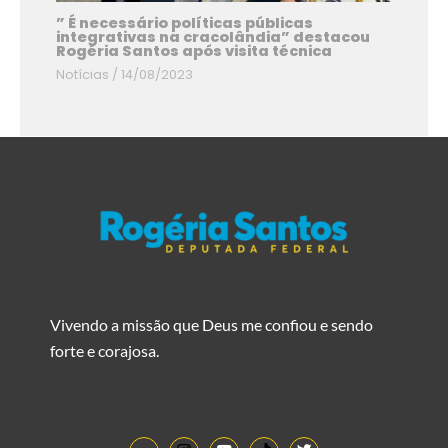
” É necessário políticas públicas
integrativas na cracolândia” destacou
Rogéria Santos após visita técnica
Notícias
/
14/08/2023
Vivendo a missão que Deus me confiou e sendo
forte e corajosa.