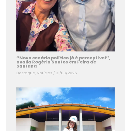
‘’Novo cenário político já é perceptível’’,
avalia Rogéria Santos em Feira de
Santana
Destaque
,
Notícias
/
31/03/2026