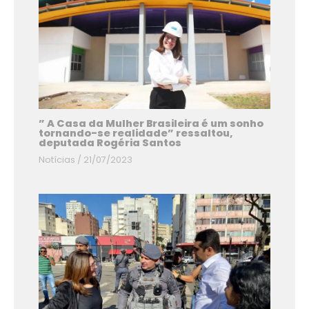
” A Casa da Mulher Brasileira é um sonho
tornando-se realidade” ressaltou,
deputada Rogéria Santos
Notícias
/
21/07/2023