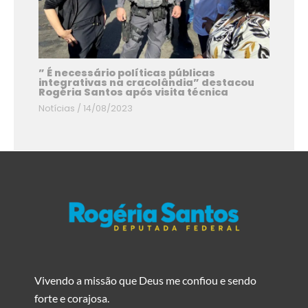
” É necessário políticas públicas
integrativas na cracolândia” destacou
Rogéria Santos após visita técnica
Notícias
/
14/08/2023
Vivendo a missão que Deus me confiou e sendo
forte e corajosa.