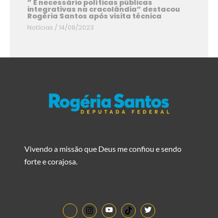
” É necessário políticas públicas
integrativas na cracolândia” destacou
Rogéria Santos após visita técnica
Notícias
/
14/08/2023
Vivendo a missão que Deus me confiou e sendo
forte e corajosa.