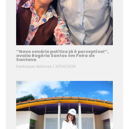
‘’Novo cenário político já é perceptível’’,
avalia Rogéria Santos em Feira de
Santana
Destaque
,
Notícias
/
31/03/2026