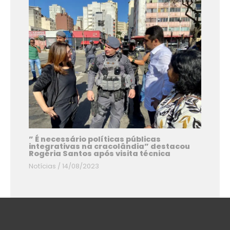
” É necessário políticas públicas
integrativas na cracolândia” destacou
Rogéria Santos após visita técnica
Notícias
/
14/08/2023