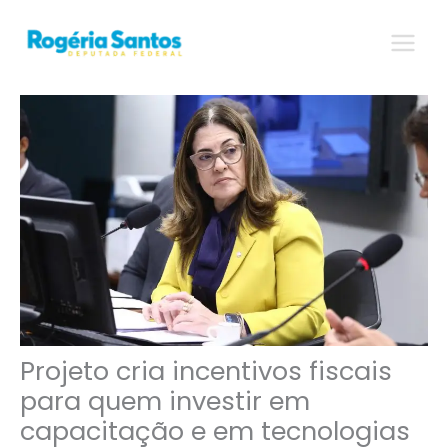
Ir
para
o
conteúdo
Projeto cria incentivos fiscais
para quem investir em
capacitação e em tecnologias