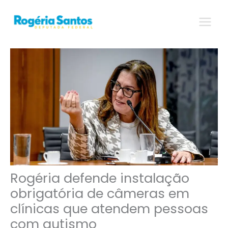
Ir
para
o
conteúdo
Rogéria defende instalação
obrigatória de câmeras em
clínicas que atendem pessoas
com autismo