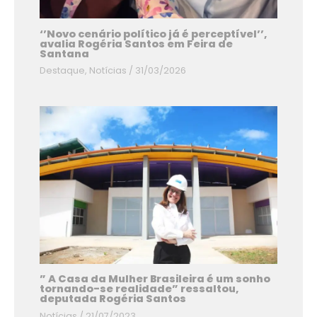
‘’Novo cenário político já é perceptível’’,
avalia Rogéria Santos em Feira de
Santana
Destaque
,
Notícias
/
31/03/2026
” A Casa da Mulher Brasileira é um sonho
tornando-se realidade” ressaltou,
deputada Rogéria Santos
Notícias
/
21/07/2023