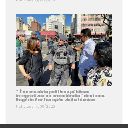
” É necessário políticas públicas
integrativas na cracolândia” destacou
Rogéria Santos após visita técnica
Notícias
/
14/08/2023