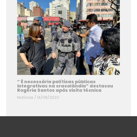
” É necessário políticas públicas
integrativas na cracolândia” destacou
Rogéria Santos após visita técnica
Notícias
/
14/08/2023