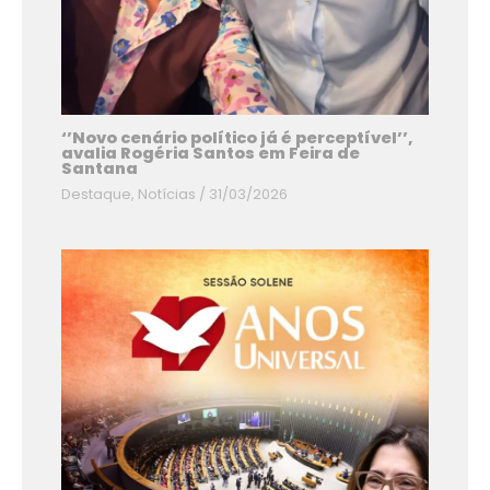
‘’Novo cenário político já é perceptível’’,
avalia Rogéria Santos em Feira de
Santana
Destaque
,
Notícias
/
31/03/2026