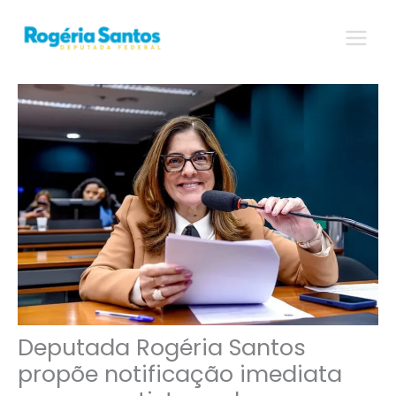
Ir
para
o
conteúdo
Deputada Rogéria Santos
propõe notificação imediata