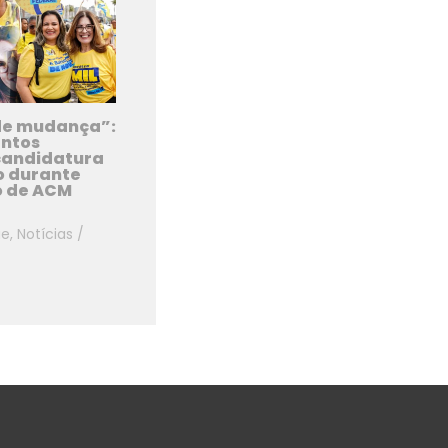
de mudança”:
antos
 candidatura
o durante
 de ACM
ue
,
Notícias
/