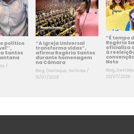
“É tempo 
Rogéria S
o político
“A Igreja Universal
oficializa
el’’,
transforma vidas”,
à reeleiçã
ia Santos
afirma Rogéria Santos
convenção
Santana
durante homenagem
Neto
na Câmara
ias
/
Blog
,
Destaq
Blog
,
Destaque
,
Notícias
/
23/07/2026
13/07/2026