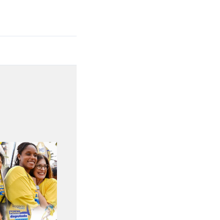
Post seguinte
→