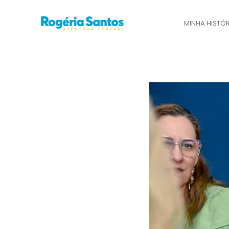
Ir
para
MINHA HISTÓR
o
conteúdo