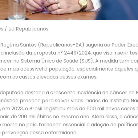
s / Lid Republicanos
Rogéria Santos (Republicanos-BA) sugeriu ao Poder Exec
 a inclusão da proposta nº 2449/2024, que visa inserir te
âncer no Sistema Único de Saúde (SUS). A medida tem co
oce mais acessível à população, especialmente àqueles 
 com os custos elevados desses exames.
deputada destaca a crescente incidência de câncer no Br
nóstico precoce para salvar vidas. Dados do Instituto N
 em 2023, o Brasil registrou mais de 600 mil novos caso
mais de 200 mil óbitos no mesmo ano. Além disso, o cânc
e morte no país, tornando essencial a adoção de políticas
 prevenção dessa enfermidade.