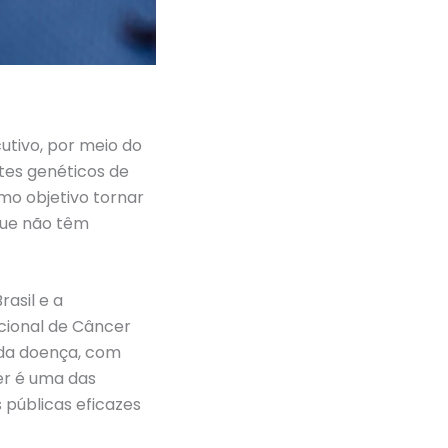
utivo, por meio do
stes genéticos de
mo objetivo tornar
que não têm
asil e a
acional de Câncer
s da doença, com
er é uma das
 públicas eficazes