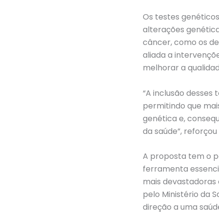
Os testes genéticos
alterações genétic
câncer, como os de
aliada a intervençõ
melhorar a qualidad
“A inclusão desses 
permitindo que mai
genética e, conse
da saúde”, reforçou
A proposta tem o po
ferramenta essenci
mais devastadoras d
pelo Ministério da
direção a uma saúde 