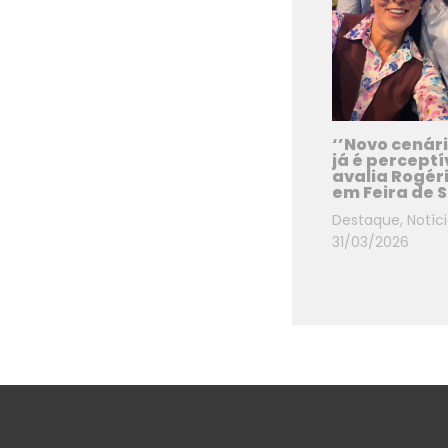
‘’Novo cenári
já é perceptív
avalia Rogér
em Feira de 
Destaque
,
Notíc
31/03/2026