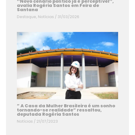
‘’Novo cenário político já é perceptível’’,
avalia Rogéria Santos em Feira de
Santana
Destaque
,
Notícias
/
31/03/2026
” A Casa da Mulher Brasileira é um sonho
tornando-se realidade” ressaltou,
deputada Rogéria Santos
Notícias
/
21/07/2023