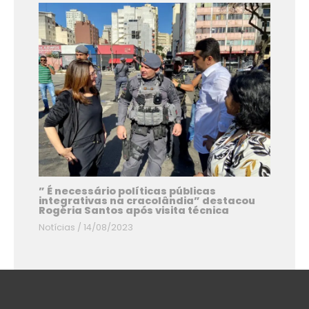
” É necessário políticas públicas
integrativas na cracolândia” destacou
Rogéria Santos após visita técnica
Notícias
/
14/08/2023