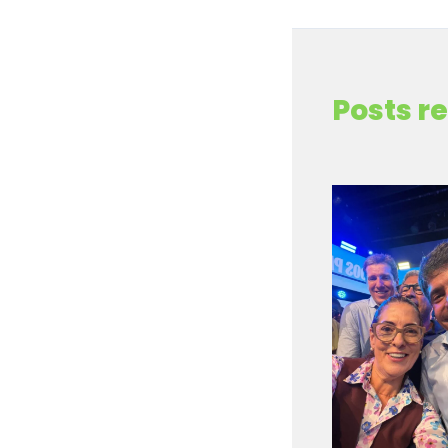
←
Post anterior
Posts r