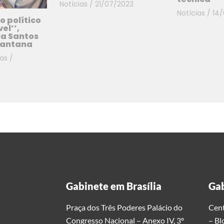
Notícias
/
21/07/2023
Notícias
/
14
o político
el’’,
ia Santos
Santana
ias
/
Gabinete em Brasília
Gab
Praça dos Três Poderes Palácio do
Cent
Congresso Nacional – Anexo IV, 3º
– Bl