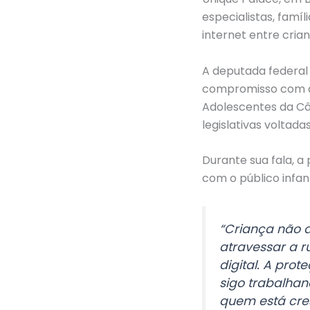
especialistas, famí
internet entre cria
A deputada federal
compromisso com a 
Adolescentes da Câ
legislativas voltada
Durante sua fala, 
com o público infant
“Criança não d
atravessar a 
digital. A pro
sigo trabalha
quem está cre