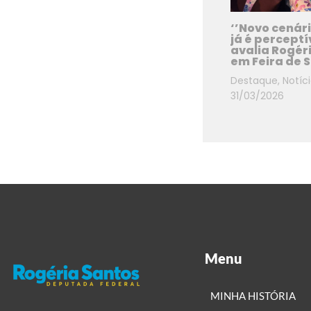
‘’Novo cenári
já é perceptív
avalia Rogér
em Feira de 
Destaque
,
Notíc
31/03/2026
Menu
MINHA HISTÓRIA