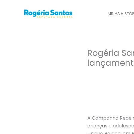
Ir
para
MINHA HISTÓR
o
conteúdo
Rogéria San
lançament
26/11/2025
A Campanha Rede que
crianças e adolesce
Unique Palace, em Br