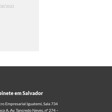
/08/2023
inete em Salvador
ro Empresarial Iguatemi, Sala 734
oco A, Av. Tancredo Neves, n° 274 –