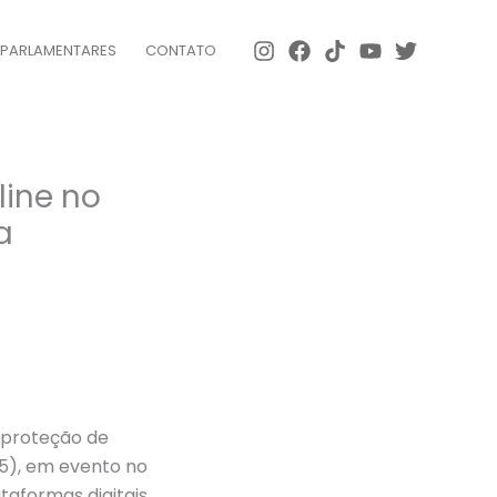
 PARLAMENTARES
CONTATO
line no
a
a proteção de
25), em evento no
taformas digitais,