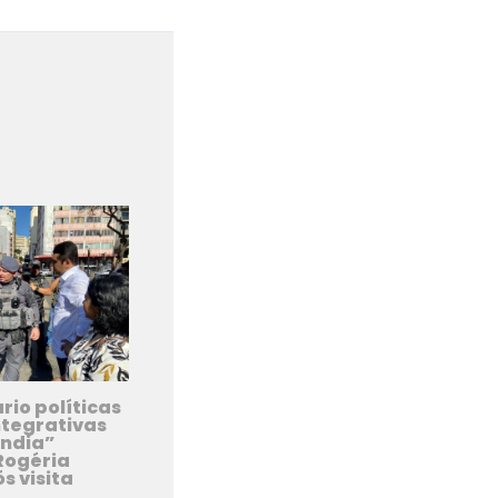
Post seguinte
→
rio políticas
ntegrativas
ândia”
Rogéria
s visita