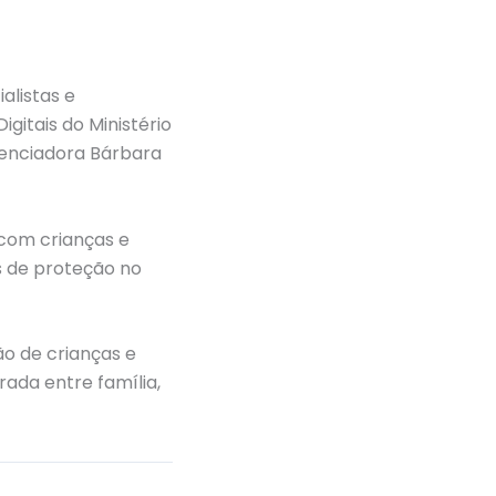
alistas e
igitais do Ministério
luenciadora Bárbara
 com crianças e
as de proteção no
o de crianças e
ada entre família,