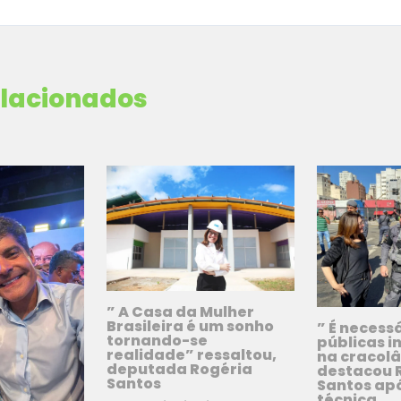
elacionados
” A Casa da Mulher
Brasileira é um sonho
” É necessá
tornando-se
públicas i
realidade” ressaltou,
na cracol
deputada Rogéria
destacou 
Santos
Santos apó
técnica