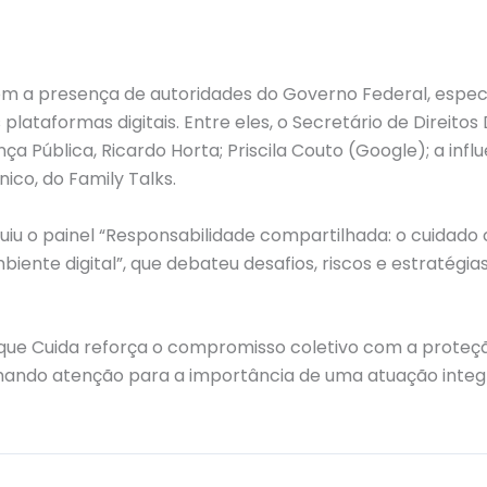
m a presença de autoridades do Governo Federal, especi
lataformas digitais. Entre eles, o Secretário de Direitos D
nça Pública, Ricardo Horta; Priscila Couto (Google); a inf
nico, do Family Talks.
iu o painel “Responsabilidade compartilhada: o cuidado
iente digital”, que debateu desafios, riscos e estratégi
e Cuida reforça o compromisso coletivo com a proteçã
ando atenção para a importância de uma atuação integr