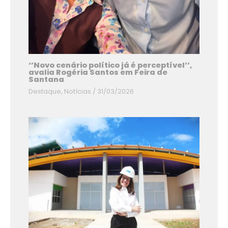
‘’Novo cenário político já é perceptível’’,
avalia Rogéria Santos em Feira de
Santana
Destaque
,
Notícias
/
31/03/2026