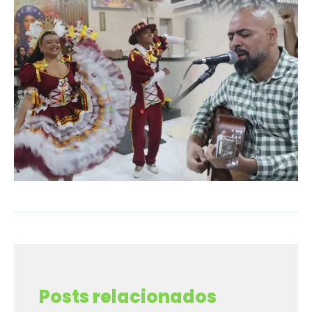
←
Post anterior
Post seguinte
→
Posts relacionados