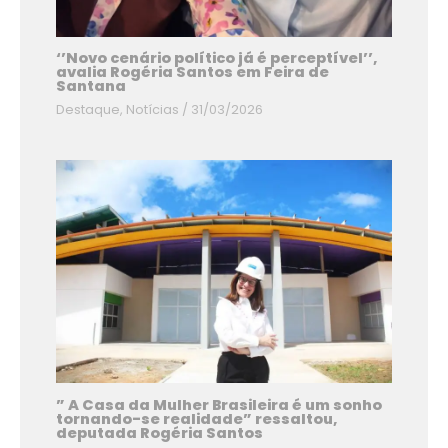
‘’Novo cenário político já é perceptível’’,
avalia Rogéria Santos em Feira de
Santana
Destaque
,
Notícias
/
31/03/2026
” A Casa da Mulher Brasileira é um sonho
tornando-se realidade” ressaltou,
deputada Rogéria Santos