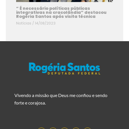
” É necessário políticas públicas
integrativas na cracolândia” destacou
Rogéria Santos após visita técnica
Notícias
/
14/08/2023
Vivendo a missão que Deus me confiou e sendo
forte e corajosa.