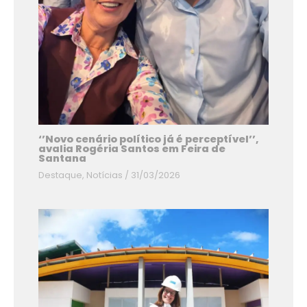
‘’Novo cenário político já é perceptível’’,
avalia Rogéria Santos em Feira de
Santana
Destaque
,
Notícias
/
31/03/2026