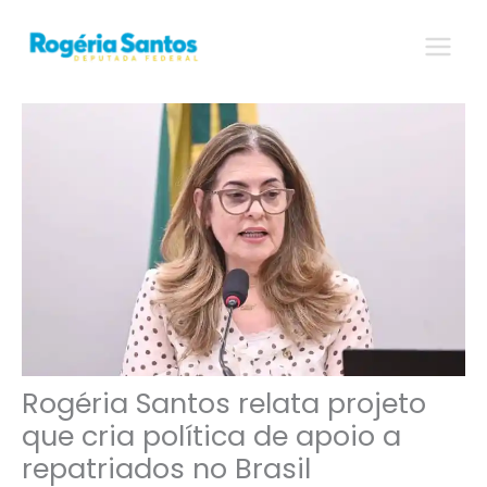
Ir
para
o
conteúdo
Rogéria Santos relata projeto
que cria política de apoio a
repatriados no Brasil