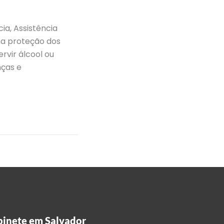
a, Assistência
na proteção dos
rvir álcool ou
nças e
inete em Salvador