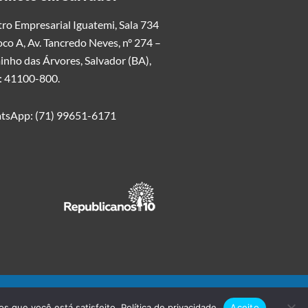
ro Empresarial Iguatemi, Sala 734
oco A, Av. Tancredo Neves, n° 274 –
nho das Árvores, Salvador (BA),
: 41100-800.
tsApp: (71) 99651-6171
os que você está satisfeito.
Política de privacidade
Aceito