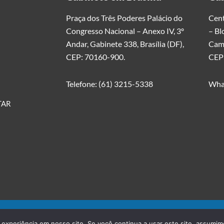
Praça dos Três Poderes Palácio do
Cent
Congresso Nacional – Anexo IV, 3º
– Bl
Andar, Gabinete 338, Brasília (DF),
Cami
CEP: 70160-900.
CEP
Telefone: (61) 3215-5338
Wha
TAR
 experiência em nosso site. Se você continua a usar este site, assumim