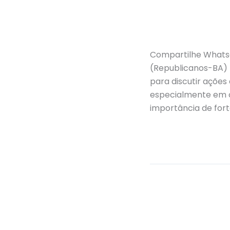
Compartilhe Whats
(Republicanos-BA) 
para discutir ações
especialmente em c
importância de fort
Read More »
Associação
de
Destaque
/
Assesso
Pessoas
com