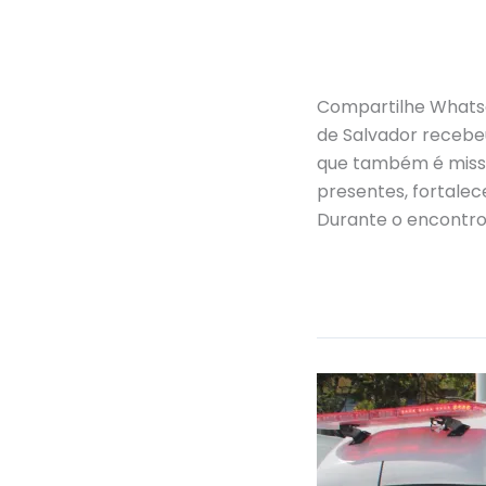
Fibromialgia
de
Salvador
recebe
Compartilhe Whatsa
visita
de Salvador recebeu
da
que também é missi
deputada
presentes, fortalec
federal
Durante o encontro
Rogéria
Read More »
Santos
Deputada
Rogéria
Santos
fortalece