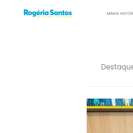
Ir
para
MINHA HISTÓR
o
conteúdo
Destaqu
Deputada
Rogéria
Santos
participa
de