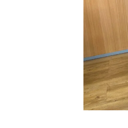
Destaque
/
Assesso