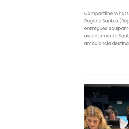
ambulância
Compartilhe Whatsa
Rogéria Santos (Rep
entregues equipame
assentamento Santa
ambulância destina
Read More »
Projeto
de
lei
garante
estabilidade
no