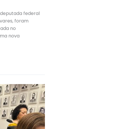
deputada federal
avares, foram
zada no
 uma nova