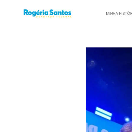
Ir
para
MINHA HISTÓR
o
conteúdo