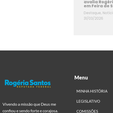
avalia Rogér
em Feira de 
Destaque
,
Notíc
31/03/2026
Menu
MINHA HISTÓRIA
LEGISLATIVO
Vivendo a missão que Deus me
confiou e sendo forte e corajosa.
COMISSÕES