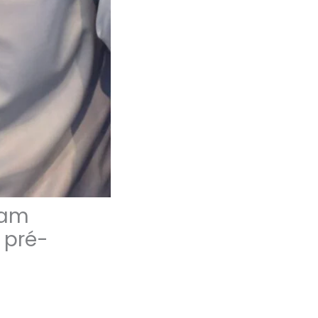
ram
 pré-