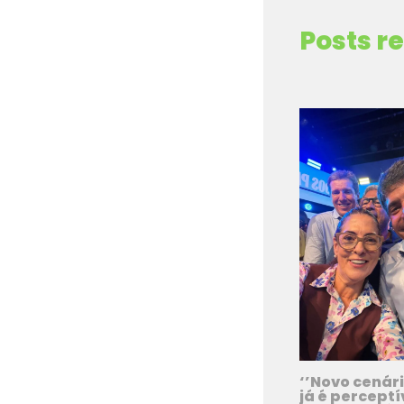
Posts r
‘’Novo cenári
já é perceptív