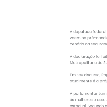
A deputada federal 
veem na pré-candid
cenário da seguranç
A declaração foi fe
Metropolitana de Sa
Em seu discurso, Ro
atualmente é a próp
A parlamentar tamb
às mulheres e asso
estadual. Segundo e