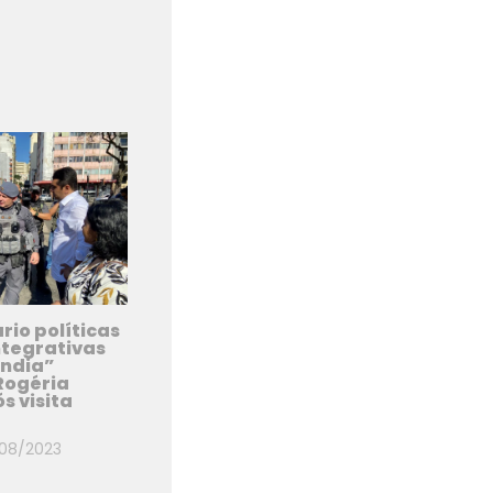
rio políticas
ntegrativas
ândia”
Rogéria
s visita
/08/2023