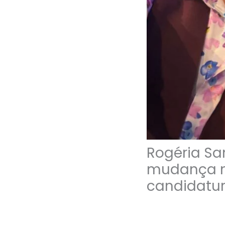
Rogéria Sa
mudança n
candidatu
29/06/2026