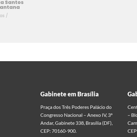
ia Santos
Santana
ias
/
Gabinete em Brasília
Gab
Praça dos Três Poderes Palácio do
Cent
Congresso Nacional – Anexo IV, 3º
– Bl
Andar, Gabinete 338, Brasília (DF),
Cami
CEP: 70160-900.
CEP