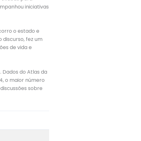
ompanhou iniciativas
corro o estado e
o discurso, fez um
ões de vida e
. Dados do Atlas da
24, o maior número
 discussões sobre
Post seguinte
→