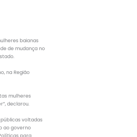
mulheres baianas
dade de mudança no
stado.
ho, na Região
itas mulheres
r”, declarou.
públicas voltadas
to ao governo
olíticas para