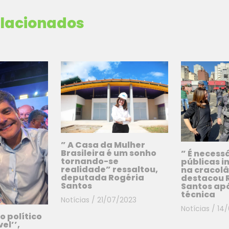
elacionados
” A Casa da Mulher
Brasileira é um sonho
” É necessá
tornando-se
públicas i
realidade” ressaltou,
na cracol
deputada Rogéria
destacou 
Santos
Santos apó
técnica
Notícias
/
21/07/2023
Notícias
/
14
o político
el’’,