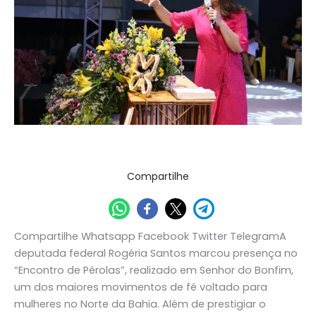
de
fé
ao
‘Encontro
de
Pérolas’
no
Norte
da
Destaque
/
Assessoria de Comunicação
Bahia
Compartilhe
Compartilhe Whatsapp Facebook Twitter TelegramA
deputada federal Rogéria Santos marcou presença no
“Encontro de Pérolas”, realizado em Senhor do Bonfim,
um dos maiores movimentos de fé voltado para
mulheres no Norte da Bahia. Além de prestigiar o