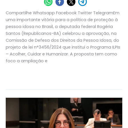
Compartilhe Whatsapp Facebook Twitter TelegramEm
uma importante vitória para a política de proteção à
pessoa idosa no Brasil, a deputada federal Rogéria
Santos (Republicanos-BA) celebrou a aprovação, na
Comissão de Defesa dos Direitos da Pessoa Idosa, do
projeto de lei n°3456/2024 que institui o Programa ILPIs
– Acolher, Cuidar e Humanizar. A proposta tem como
foco a ampliação e
Read More »
Comissão
da
Câmara
aprova