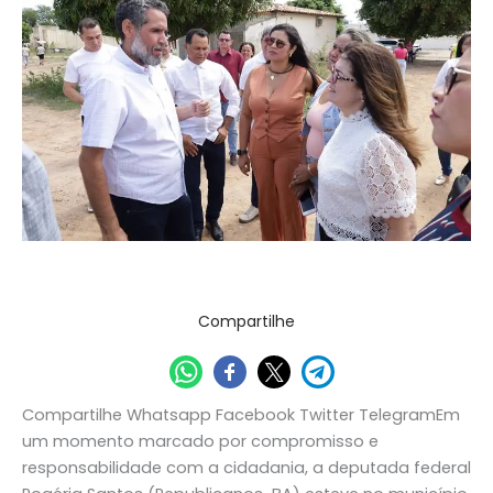
Santos
anuncia
implantação
da
Defensoria
Pública
em
Casa
Nova
Destaque
/
Assessoria de Comunicação
Compartilhe
Compartilhe Whatsapp Facebook Twitter TelegramEm
um momento marcado por compromisso e
responsabilidade com a cidadania, a deputada federal