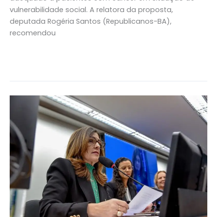
vulnerabilidade social. A relatora da proposta,
deputada Rogéria Santos (Republicanos-BA),
recomendou
Read More »
Saúde
do
Homem:
Rogéria
Santos
questiona
Ministério
da
Saúde
sobre
acesso