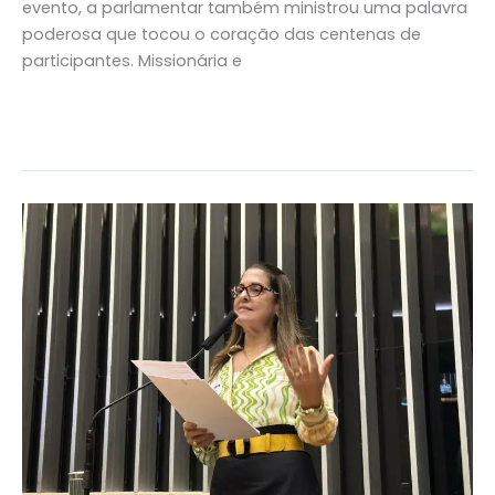
evento, a parlamentar também ministrou uma palavra
poderosa que tocou o coração das centenas de
participantes. Missionária e
Read More »
Mais
acesso,
menos
dor:
deputada
luta
por
medicamento
gratuito
para
quem