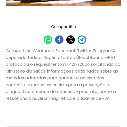
a
exames
Destaque
/
Assessoria de Comunicação
oncológicos
Compartilhe
Compartilhe Whatsapp Facebook Twitter TelegramA
deputada federal Rogéria Santos (Republicanos-BA)
protocolou o requerimento n° 4217/2024 solicitando ao
Ministério da Saúde informações detalhadas sobre as
medidas adotadas para garantir o acesso dos
homens a exames essenciais para a prevenção e
diagnóstico precoce do câncer de próstata, como a
ressonância nuclear magnética e o exame de PSA
Read More »