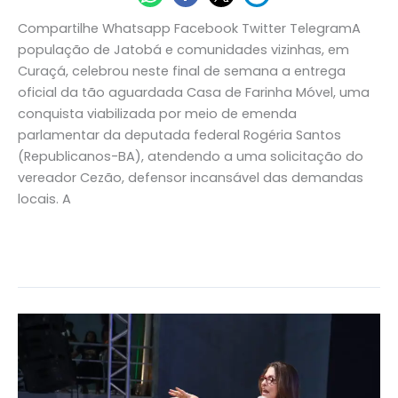
Compartilhe Whatsapp Facebook Twitter TelegramA
população de Jatobá e comunidades vizinhas, em
Curaçá, celebrou neste final de semana a entrega
oficial da tão aguardada Casa de Farinha Móvel, uma
conquista viabilizada por meio de emenda
parlamentar da deputada federal Rogéria Santos
(Republicanos-BA), atendendo a uma solicitação do
vereador Cezão, defensor incansável das demandas
locais. A
Read More »
Rogéria
Santos
leva
palavra