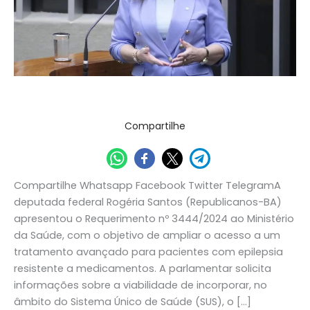
tratamento
inovador
para
epilepsia
no
SUS
Destaque
/
Assessoria de Comunicação
Compartilhe
Compartilhe Whatsapp Facebook Twitter TelegramA
deputada federal Rogéria Santos (Republicanos-BA)
apresentou o Requerimento nº 3444/2024 ao Ministério
da Saúde, com o objetivo de ampliar o acesso a um
tratamento avançado para pacientes com epilepsia
resistente a medicamentos. A parlamentar solicita
informações sobre a viabilidade de incorporar, no
âmbito do Sistema Único de Saúde (SUS), o […]