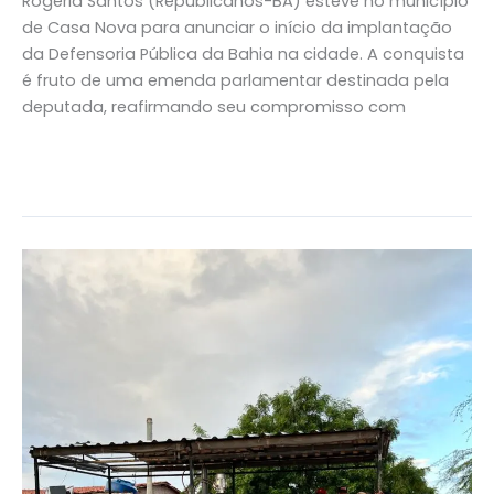
Rogéria Santos (Republicanos-BA) esteve no município
de Casa Nova para anunciar o início da implantação
da Defensoria Pública da Bahia na cidade. A conquista
é fruto de uma emenda parlamentar destinada pela
deputada, reafirmando seu compromisso com
Read More »
Deputada
Rogéria
Santos
entrega
Casa
de
Farinha
móvel
à