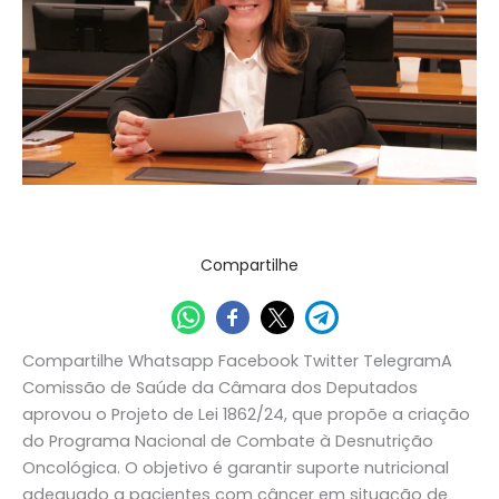
programa
nacional
para
combater
desnutrição
em
pacientes
com
câncer
Destaque
/
Assessoria de Comunicação
Compartilhe
Compartilhe Whatsapp Facebook Twitter TelegramA
Comissão de Saúde da Câmara dos Deputados
aprovou o Projeto de Lei 1862/24, que propõe a criação
do Programa Nacional de Combate à Desnutrição
Oncológica. O objetivo é garantir suporte nutricional
adequado a pacientes com câncer em situação de